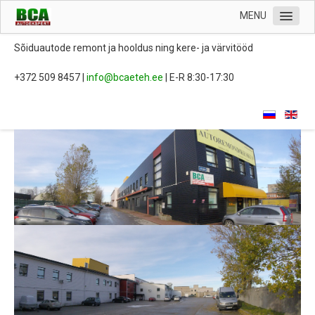
MENU
Avaleht
Sõiduautode remont ja hooldus ning kere- ja värvitööd
Hooldus ja remont
+372 509 8457 |
| E-R 8:30-17:30
Kahjukäsitlus
Kere- ja värvitööd
Mõlkide eemaldamine
Kontakt