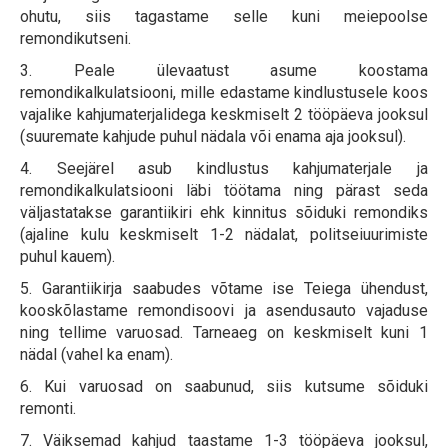
ohutu, siis tagastame selle kuni meiepoolse
remondikutseni.
3. Peale ülevaatust asume koostama
remondikalkulatsiooni, mille edastame kindlustusele koos
vajalike kahjumaterjalidega keskmiselt 2 tööpäeva jooksul
(suuremate kahjude puhul nädala või enama aja jooksul).
4. Seejärel asub kindlustus kahjumaterjale ja
remondikalkulatsiooni läbi töötama ning pärast seda
väljastatakse garantiikiri ehk kinnitus sõiduki remondiks
(ajaline kulu keskmiselt 1-2 nädalat, politseiuurimiste
puhul kauem).
5. Garantiikirja saabudes võtame ise Teiega ühendust,
kooskõlastame remondisoovi ja asendusauto vajaduse
ning tellime varuosad. Tarneaeg on keskmiselt kuni 1
nädal (vahel ka enam).
6. Kui varuosad on saabunud, siis kutsume sõiduki
remonti.
7. Väiksemad kahjud taastame 1-3 tööpäeva jooksul,