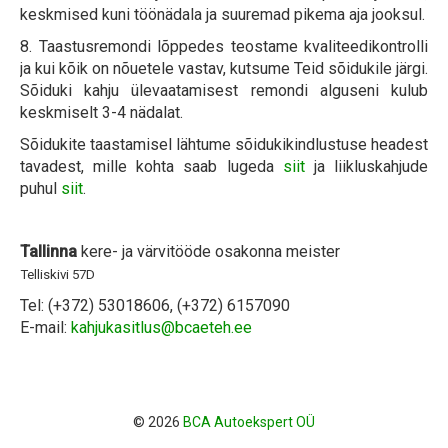
keskmised kuni töönädala ja suuremad pikema aja jooksul.
8. Taastusremondi lõppedes teostame kvaliteedikontrolli
ja kui kõik on nõuetele vastav, kutsume Teid sõidukile järgi.
Sõiduki kahju ülevaatamisest remondi alguseni kulub
keskmiselt 3-4 nädalat.
Sõidukite taastamisel lähtume sõidukikindlustuse headest
tavadest, mille kohta saab lugeda
siit
ja liikluskahjude
puhul
siit
.
Tallinna
kere- ja värvitööde osakonna meister
Telliskivi 57D
Tel: (+372) 53018606, (+372) 6157090
E-mail:
© 2026
BCA Autoekspert OÜ