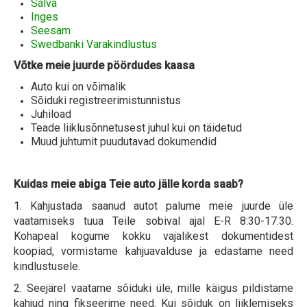
Salva
Inges
Seesam
Swedbanki Varakindlustus
Võtke meie juurde pöördudes kaasa
Auto kui on võimalik
Sõiduki registreerimistunnistus
Juhiload
Teade liiklusõnnetusest juhul kui on täidetud
Muud juhtumit puudutavad dokumendid
Kuidas meie abiga Teie auto jälle korda saab?
1. Kahjustada saanud autot palume meie juurde üle
vaatamiseks tuua Teile sobival ajal E-R 8:30-17:30.
Kohapeal kogume kokku vajalikest dokumentidest
koopiad, vormistame kahjuavalduse ja edastame need
kindlustusele.
2. Seejärel vaatame sõiduki üle, mille käigus pildistame
kahjud ning fikseerime need. Kui sõiduk on liiklemiseks